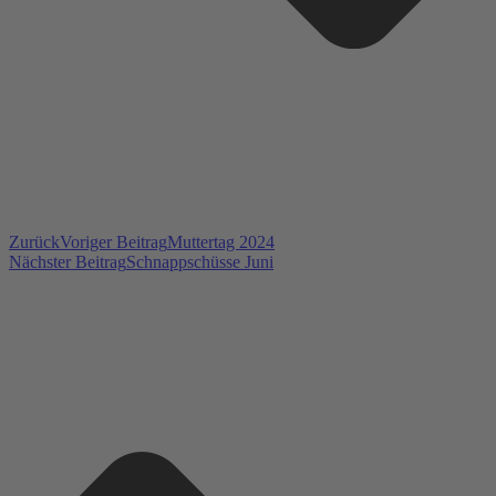
Zurück
Voriger Beitrag
Muttertag 2024
Nächster Beitrag
Schnappschüsse Juni